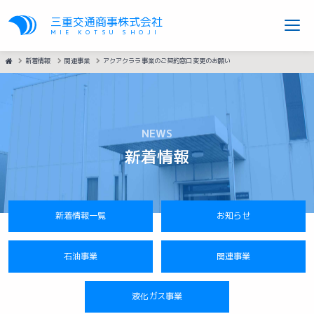
三重交通商事株式会社
MIE KOTSU SHOJI
HOME
新着情報
関連事業
アクアクララ事業のご契約窓口変更のお願い
NEWS
新着情報
新着情報一覧
お知らせ
石油事業
関連事業
液化ガス事業