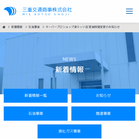
三重交通商事株式会社
MIE KOTSU SHOJI
HOME
新着情報
石油事業
キーパープロショップ津ラッツ店 営業時間変更のお知らせ
NEWS
新着情報
新着情報一覧
お知らせ
石油事業
関連事業
液化ガス事業