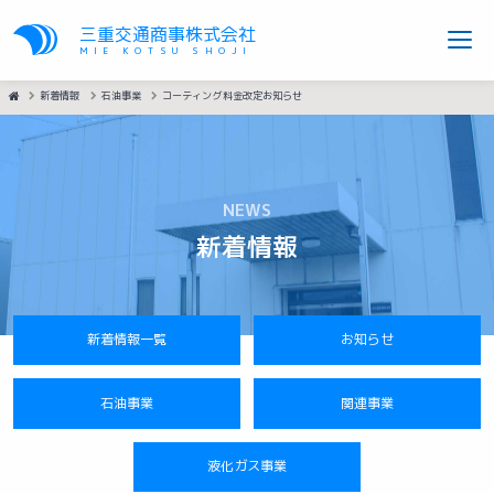
三重交通商事株式会社
MIE KOTSU SHOJI
HOME
新着情報
石油事業
コーティング料金改定お知らせ
NEWS
新着情報
新着情報一覧
お知らせ
石油事業
関連事業
液化ガス事業