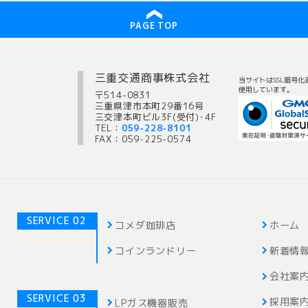
PAGE TOP
三重交通商事株式会社
当サイトはSSL暗号化
使用しています。
〒514-0831
三重県津市本町29番16号
三交津本町ビル3F(受付)･4F
TEL：
059-228-8101
FAX：059-225-0574
SERVICE 02
コメダ珈琲店
ホーム
コインランドリー
新着情
会社案
SERVICE 03
採用案
LPガス機器販売