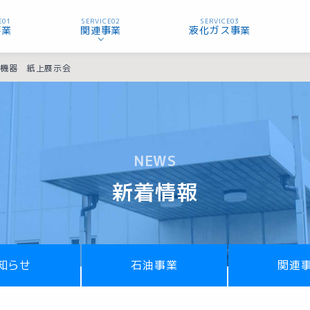
E01
SERVICE02
SERVICE03
事業
関連事業
液化ガス事業
ス機器 紙上展示会
NEWS
新着情報
知らせ
石油事業
関連