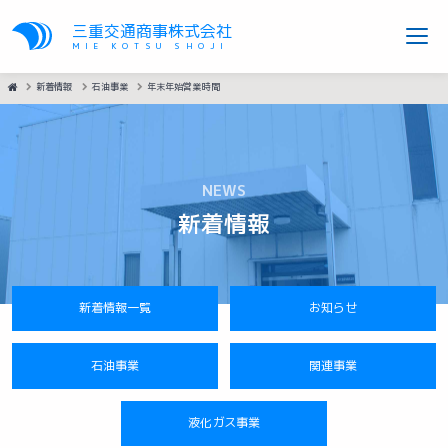
三重交通商事株式会社
MIE KOTSU SHOJI
HOME
新着情報
石油事業
年末年始営業時間
NEWS
新着情報
新着情報一覧
お知らせ
石油事業
関連事業
液化ガス事業