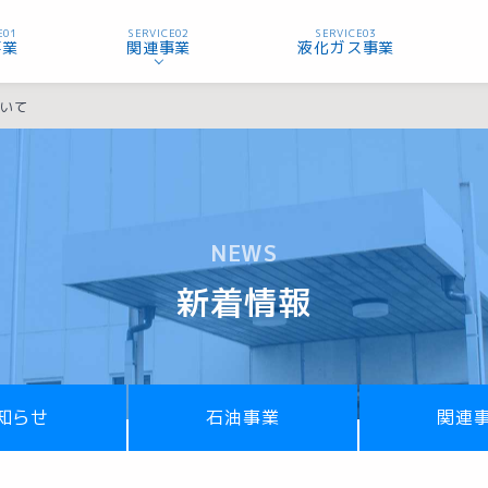
E01
SERVICE02
SERVICE03
事業
関連事業
液化ガス事業
ついて
NEWS
新着情報
知らせ
石油事業
関連