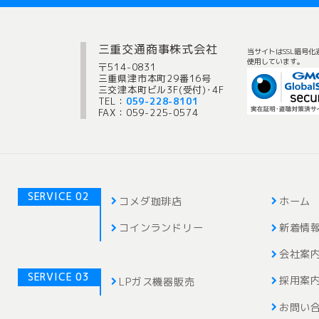
三重交通商事株式会社
当サイトはSSL暗号化
使用しています。
〒514-0831
三重県津市本町29番16号
三交津本町ビル3F(受付)･4F
TEL：
059-228-8101
FAX：059-225-0574
SERVICE 02
コメダ珈琲店
ホーム
コインランドリー
新着情
会社案
SERVICE 03
採用案
LPガス機器販売
お問い