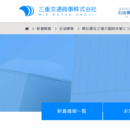
三重交通商事株式会社
SERVIC
石油
MIE KOTSU SHOJI
HOME
新着情報
石油事業
弊社桑名工場の臨時休業に
新着情報一覧
お