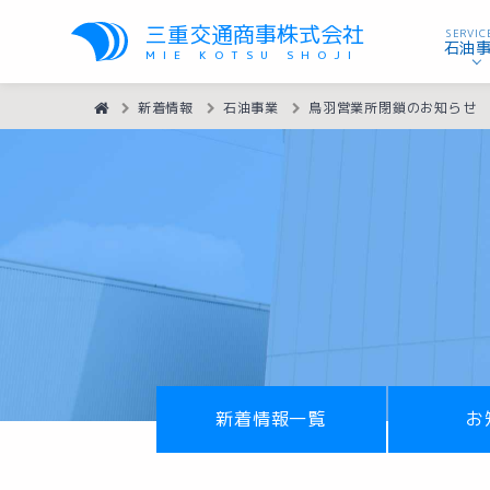
三重交通商事株式会社
SERVIC
石油
MIE KOTSU SHOJI
HOME
新着情報
石油事業
鳥羽営業所閉鎖のお知らせ
新着情報一覧
お