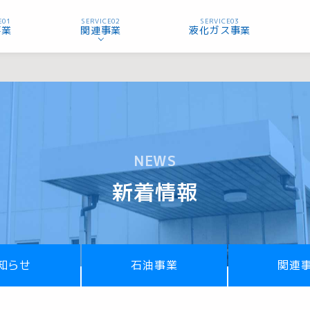
E01
SERVICE02
SERVICE03
事業
関連事業
液化ガス事業
NEWS
新着情報
知らせ
石油事業
関連