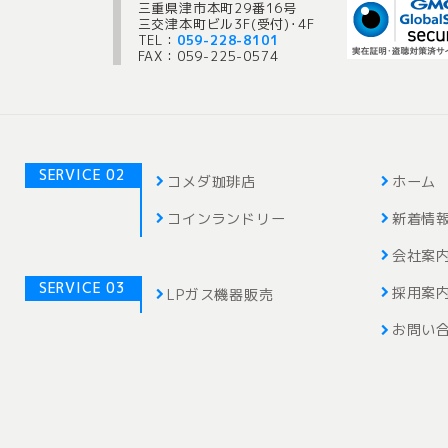
三重県津市本町29番16号
三交津本町ビル3F(受付)･4F
TEL：
059-228-8101
FAX：059-225-0574
SERVICE 02
コメダ珈琲店
ホーム
コインランドリー
新着情
会社案
SERVICE 03
採用案
LPガス機器販売
お問い