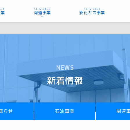
E01
SERVICE02
SERVICE03
事業
関連事業
液化ガス事業
NEWS
新着情報
知らせ
石油事業
関連