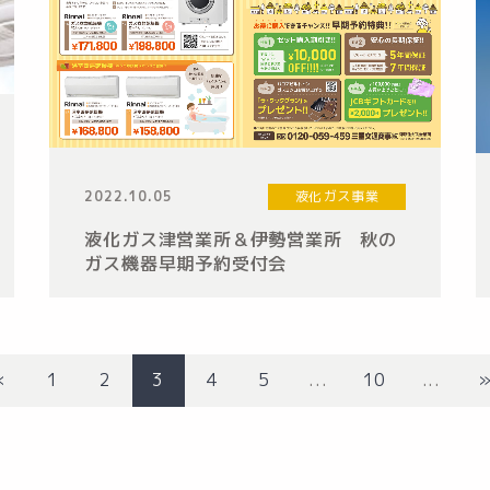
2022.10.05
液化ガス事業
液化ガス津営業所＆伊勢営業所 秋の
ガス機器早期予約受付会
«
1
2
3
4
5
...
10
...